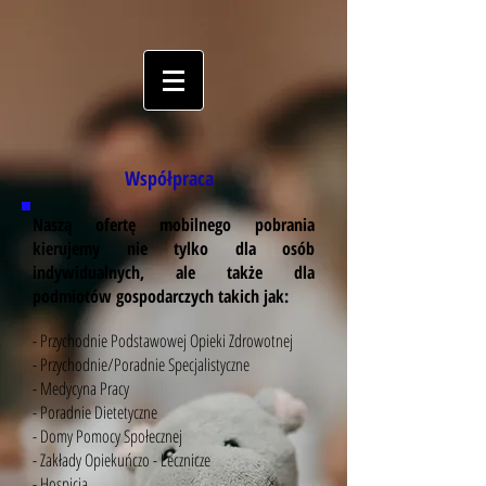
Współpraca
Naszą ofertę mobilnego pobrania
kierujemy nie tylko dla osób
indywidualnych, ale także dla
podmiotów gospodarczych takich jak:
- Przychodnie Podstawowej Opieki Zdrowotnej
- Przychodnie/Poradnie Specjalistyczne
- Medycyna Pracy
- Poradnie Dietetyczne
- Domy Pomocy Społecznej
- Zakłady Opiekuńczo - Lecznicze
- Hospicja