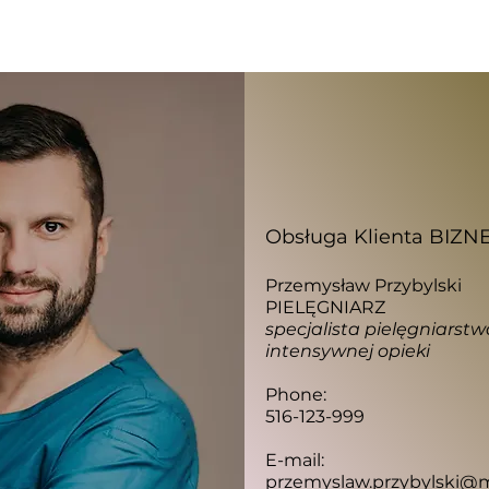
Obsługa Klienta BIZN
Przemysław Przybylski
PIELĘGNIARZ
specjalista pielęgniarstw
intensywnej opieki
Phone:
516-123-999
E-mail:
przemyslaw.przybylski@m