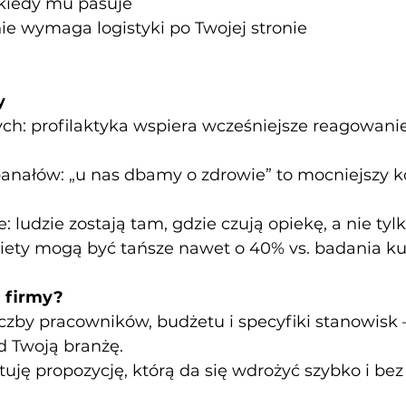
 kiedy mu pasuje
nie wymaga logistyki po Twojej stronie
y
h: profilaktyka wspiera wcześniejsze reagowanie
anałów: „u nas dbamy o zdrowie” to mocniejszy k
 ludzie zostają tam, gdzie czują opiekę, a nie tyl
kiety mogą być tańsze nawet o 40% vs. badania 
j firmy?
czby pracowników, budżetu i specyfiki stanowisk
 Twoją branżę.
uję propozycję, którą da się wdrożyć szybko i bez