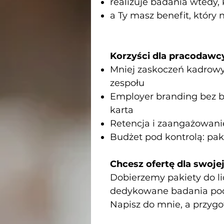
realizuje badania wtedy,
a Ty masz benefit, który 
Korzyści dla pracodawc
Mniej zaskoczeń kadrowyc
zespołu
Employer branding bez b
karta
Retencja i zaangażowanie:
Budżet pod kontrolą: pa
Chcesz ofertę dla swoje
Dobierzemy pakiety do li
dedykowane badania pod
Napisz do mnie, a przygot