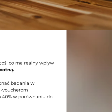
 coś, co ma realny wpływ
wotną.
konać badania w
 e-voucherom
t o 40% w porównaniu do