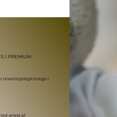
ES I PREMIUM
a anestezjologicznego i
ed-anest.pl