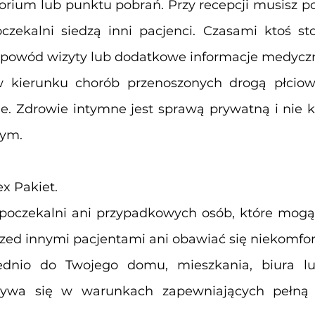
orium lub punktu pobrań. Przy recepcji musisz po
ekalni siedzą inni pacjenci. Czasami ktoś sto
, powód wizyty lub dodatkowe informacje medycz
kierunku chorób przenoszonych drogą płcio
ne. Zdrowie intymne jest sprawą prywatną i nie
nym.
x Pakiet.
 poczekalni ani przypadkowych osób, które mog
rzed innymi pacjentami ani obawiać się niekomfor
ednio do Twojego domu, mieszkania, biura 
bywa się w warunkach zapewniających pełną 